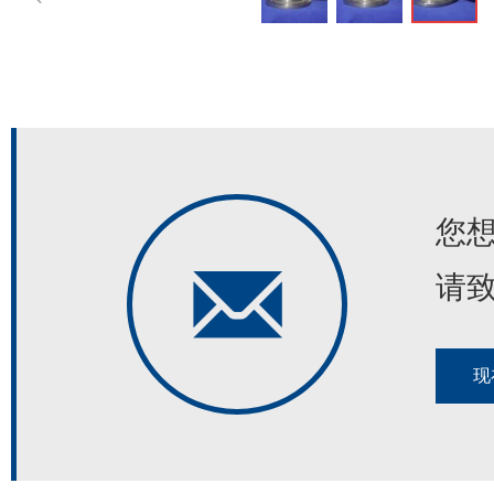
您
请
现